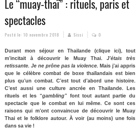
Le “muay-thaï” : rituels, paris et
spectacles
Posté le:
10 novembre 2018
Sissi
0
Durant mon séjour en Thailande (
clique ici
), tout
m’incitait à découvrir le Muay Thai.
J’étais très
retissante. Je ne prône pas la violence.
Mais j’ai appris
que le célèbre combat de boxe thaïlandais est bien
plus qu’un combat. C’est tout d’abord une histoire.
C’est aussi une culture ancrée en
Thailande
. Les
rituels et les “
gambling”
font tout autant partie du
spectacle que le combat en lui même. Ce sont ces
raisons qui m’ont convaincue de découvrir le Muay
Thai et le folklore autour. À voir (au moins) une fois
dans sa vie !