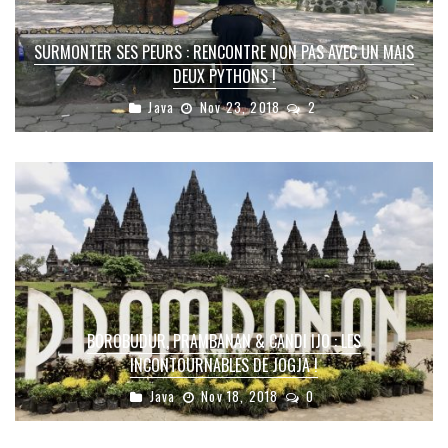
SURMONTER SES PEURS : RENCONTRE NON PAS AVEC UN MAIS
DEUX PYTHONS !
Java
Nov 23, 2018
2
BOROBUDUR, PRAMBANAN & CANDI IJO : LES
INCONTOURNABLES DE JOGJA !
Java
Nov 18, 2018
0