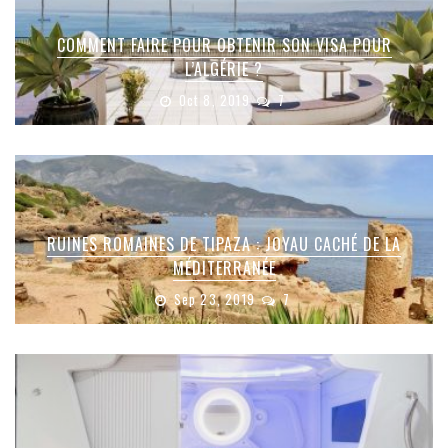
COMMENT FAIRE POUR OBTENIR SON VISA POUR
L’ALGÉRIE ?
Oct 8, 2019
7
RUINES ROMAINES DE TIPAZA : JOYAU CACHÉ DE LA
MÉDITERRANÉE
Sep 23, 2019
7