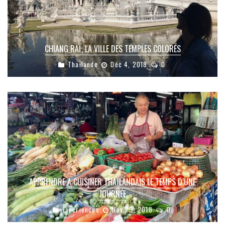
CHIANG RAÏ, LA VILLE DES TEMPLES COLORÉS
Thaïlande
Déc 4, 2018
0
APPRENDRE À CUISINER THAÏLANDAIS LE TEMPS D’UNE
JOURNÉE
Expériences
Nov 25, 2018
0