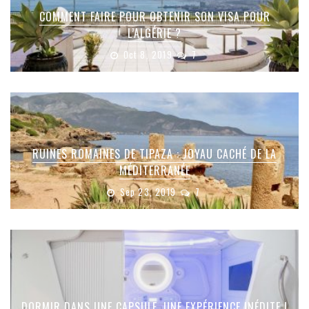
COMMENT FAIRE POUR OBTENIR SON VISA POUR
L’ALGÉRIE ?
Oct 8, 2019
7
RUINES ROMAINES DE TIPAZA : JOYAU CACHÉ DE LA
MÉDITERRANÉE
Sep 23, 2019
7
DORMIR DANS UNE CAPSULE, UNE EXPÉRIENCE INÉDITE !